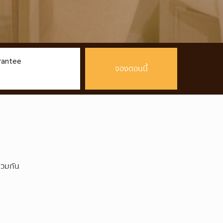
rantee
่วมกัน