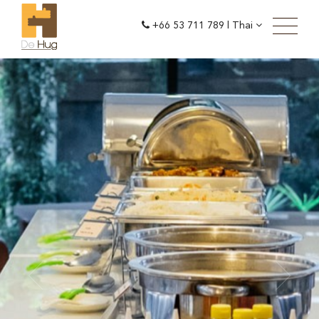
+66 53 711 789
|
Thai