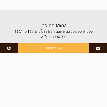
เดอ ฮัก โฮเทล
196/4 ม.16 ถ.ราชโยธา (แยกเด่นห้า) ต.รอบเวียง อ.เมือง
จ.เชียงราย 57000
จองตอนนี้
+66 53 711 789
,
+66 93 135 5600
hug@dehughotel.com
dehughotel@gmail.com
,
rsvn.dehughotel.com
Line ID:
dehug
,
@dehug
เดอ ฮัก โฮเทล 2026 All Rights Reserved | Hotel CMS Website | Hotel
Booking Engine by
Hoteliers.Guru
|
แผนผังเว็บไซต์